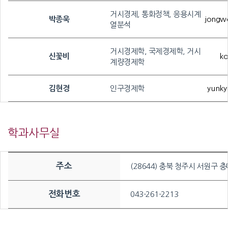
거시경제, 통화정책, 응용시계
박종욱
jongwo
열분석
거시경제학, 국제경제학, 거시
신꽃비
ko
계량경제학
김현경
인구경제학
yunky
학과사무실
주소
(28644) 충북 청주시 서원구
전화번호
043-261-2213