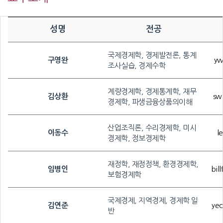
성명
전공
국제경제학, 경제발전론, 통계
구영완
yw
조사실습, 경제수학
계량경제학, 경제통계학, 재무
김상환
sw
경제학, 파생금융상품의이해
산업조직론, 수리경제학, 미시
이동수
l
경제학, 정보경제학
재정학, 재정정책, 환경경제학,
임병인
bil
보험경제학
국제경제, 지역경제, 경제학 일
김연준
ye
반