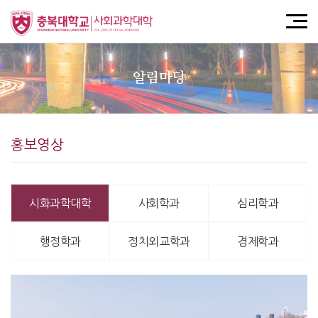
알림마당
홍보영상
시화과학대학
사회학과
심리학과
행정학과
정치외교학과
경제학과