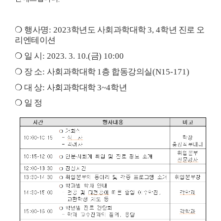
❍
행사명
: 2023
학년도 사회과학대학
3, 4
학년 진로 오
리엔테이션
❍
일 시
: 2023. 3. 10.(
금
) 10:00
❍
장 소
:
사회과학대학
1
층 합동강의실
(N15-171)
❍
대 상
:
사회과학대학
3~4
학년
❍
일 정