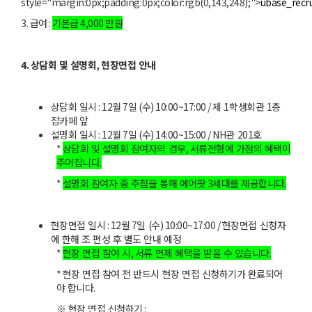
style="margin:0px;padding:0px;color:rgb(0,143,248);">
ubase_recr
3.
급여
:
기본급
4,000
만원
4.
상담회 및 설명회
,
현장면접 안내
상담회 일시
: 12
월
7
일
(
수
) 10:00~17:00 /
제
1
학생회관
1
층
잡카페 앞
설명회 일시
: 12
월
7
일
(
수
) 14:00~15:00 / NH
관
201
호
*
상담회 및 설명회 참여자의 경우
,
서류전형에 가점의 혜택이
주어집니다
.
*
설명회 참여자 중 추첨을 통해 에어팟
3
세대를 제공합니다
.
현장면접 일시
: 12
월
7
일
(
수
) 10:00~17:00 /
현장면접 신청자
에 한해 조 편성 후 별도 안내 예정
*
현장 면접 참여 시
,
서류 면제 혜택을 받을 수 있습니다
.
*
현장 면접 참여 전 반드시 현장 면접 신청하기가 완료되어
야 합니다
.
※ 현장 면접 신청하기
: